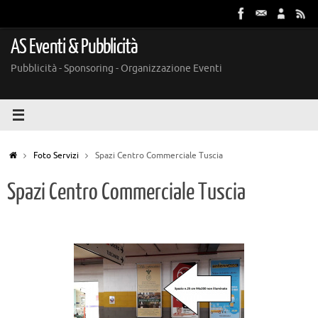
Vai
al
contenuto
AS Eventi & Pubblicità
Pubblicità - Sponsoring - Organizzazione Eventi
Home
Foto Servizi
Spazi Centro Commerciale Tuscia
Spazi Centro Commerciale Tuscia