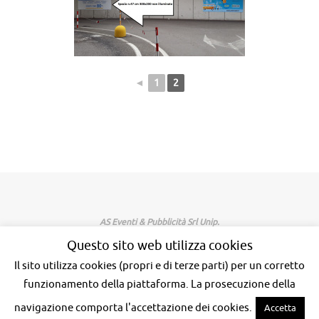
◄
1
2
AS Eventi & Pubblicità Srl Unip.
Sede legale:Via G.Saragat, 8 - Viterbo
Questo sito web utilizza cookies
Sede operativa: Via Fontecedro, 2 - Viterbo
Tel.0761 354271 - Mob. 393 1248223
Il sito utilizza cookies (propri e di terze parti) per un corretto
P.iva/C.F. 02129680563
funzionamento della piattaforma. La prosecuzione della
navigazione comporta l'accettazione dei cookies.
Accetta