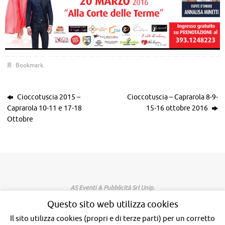
Bookmark
.
Cioccotuscia 2015 –
Cioccotuscia – Caprarola 8-9-
Caprarola 10-11 e 17-18
15-16 ottobre 2016
Ottobre
AS Eventi & Pubblicità Srl Unip.
Sede legale:Via G.Saragat, 8 - Viterbo
Questo sito web utilizza cookies
Sede operativa: Via Fontecedro, 2 - Viterbo
Il sito utilizza cookies (propri e di terze parti) per un corretto
Tel.0761 354271 - Mob. 393 1248223