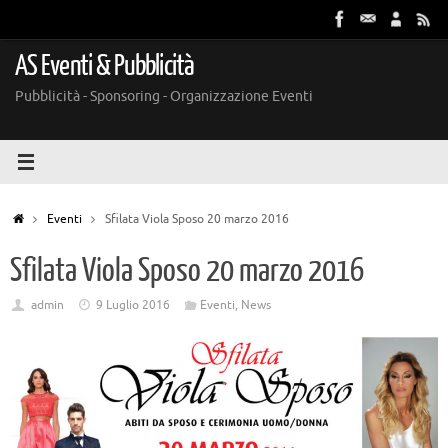
Vai
al
contenuto
AS Eventi & Pubblicità
Pubblicità - Sponsoring - Organizzazione Eventi
Home
Eventi
Sfilata Viola Sposo 20 marzo 2016
Sfilata Viola Sposo 20 marzo 2016
admin
9 Luglio 2016
Eventi
,
News