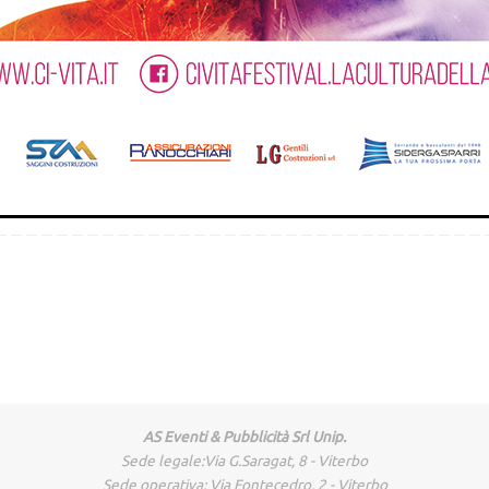
AS Eventi & Pubblicità Srl Unip.
Sede legale:Via G.Saragat, 8 - Viterbo
Sede operativa: Via Fontecedro, 2 - Viterbo