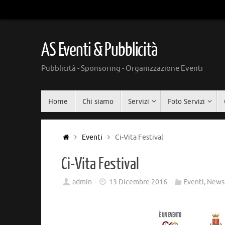
Vai
al
contenuto
AS Eventi & Pubblicità
Pubblicità - Sponsoring - Organizzazione Eventi
Vai
Home
Chi siamo
Servizi
Foto Servizi
al
contenuto
Home
Eventi
Ci-Vita Festival
Ci-Vita Festival
admin
13 Dicembre 2016
Eventi
,
News